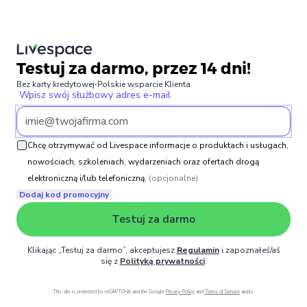
Testuj za darmo, przez 14 dni!
Bez karty kredytowej
⋅
Polskie wsparcie Klienta
Wpisz swój służbowy adres e-mail
Chcę otrzymywać od Livespace informacje o produktach i usługach,
nowościach, szkoleniach, wydarzeniach oraz ofertach drogą
elektroniczną i/lub telefoniczną.
(opcjonalne)
Dodaj kod promocyjny
Testuj za darmo
Klikając „Testuj za darmo”, akceptujesz
Regulamin
i zapoznałeś/aś
się z
Polityką prywatności
.
This site is protected by reCAPTCHA and the Google
Privacy Policy
and
Terms of Service
apply.