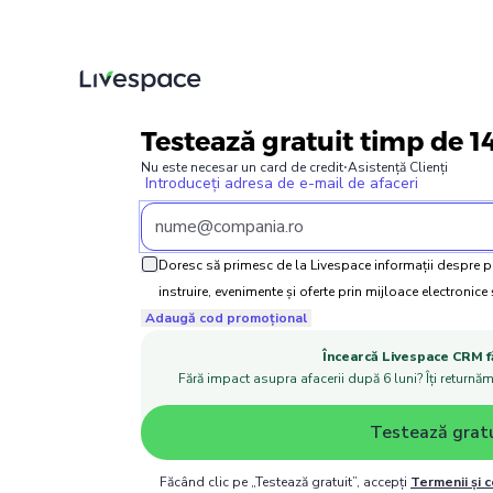
Testează gratuit timp de 14
Nu este necesar un card de credit
⋅
Asistență Clienți
Introduceți adresa de e-mail de afaceri
Doresc să primesc de la Livespace informații despre pro
instruire, evenimente și oferte prin mijloace electronice 
Adaugă cod promoțional
Încearcă Livespace CRM fă
Fără impact asupra afacerii după 6 luni? Îți returnă
Testează grat
Făcând clic pe „Testează gratuit”, accepți
Termenii și c