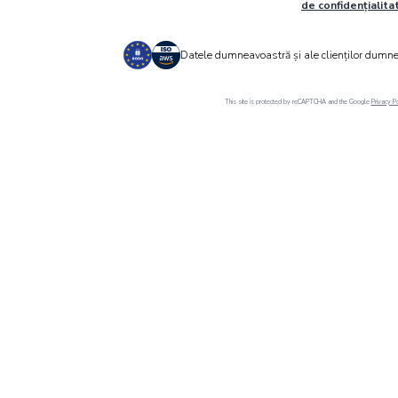
de confidențialita
Datele dumneavoastră și ale clienților dumne
This site is protected by reCAPTCHA and the Google
Privacy Po