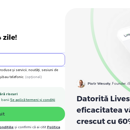
 zile!
duse și servicii, noutăți, sesiuni de
și/sau telefonic.
(opțional)
Piotr Wesoły
,
Founder, 
ră riscuri
Datorită Live
m banii
Se aplică termeni și condiții
eficacitatea v
uit
crescut cu 6
ondițiile
și confirmi că ai citit
Politica