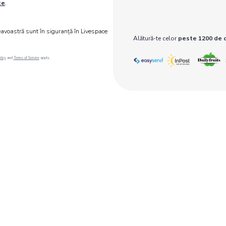
te
.
avoastră sunt în siguranță în Livespace
Alătură-te celor
peste 1200 de 
licy
and
Terms of Service
apply.