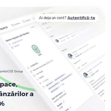
Ai deja un cont?
Autentifică-te
iSymbiOZE Group
space,
ânzărilor a
0%